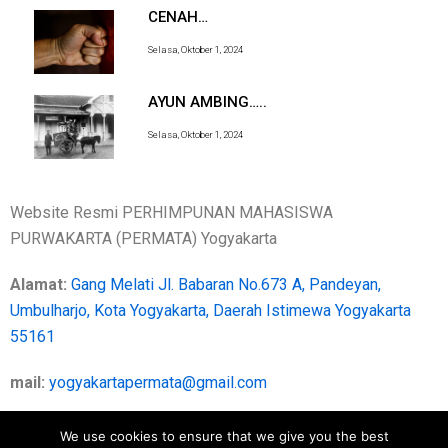
CENAH…
Selasa, Oktober 1, 2024
AYUN AMBING…..
Selasa, Oktober 1, 2024
Website Resmi PERHIMPUNAN MAHASISWA
PURWAKARTA (PERMATA) Yogyakarta
Alamat:
Gang Melati Jl. Babaran No.673 A, Pandeyan,
Umbulharjo, Kota Yogyakarta, Daerah Istimewa Yogyakarta
55161
mail:
yogyakartapermata@gmail.com
We use cookies to ensure that we give you the best