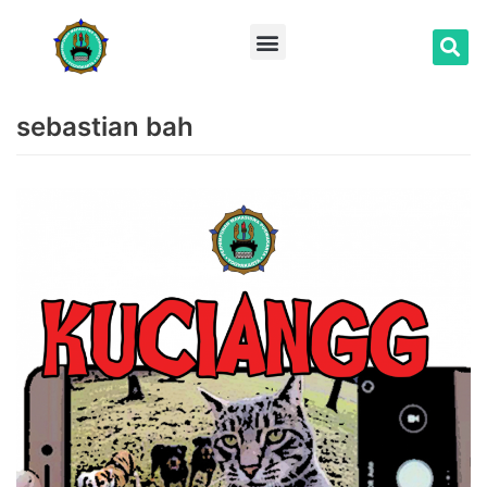
Lompat
ke
konten
sebastian bah