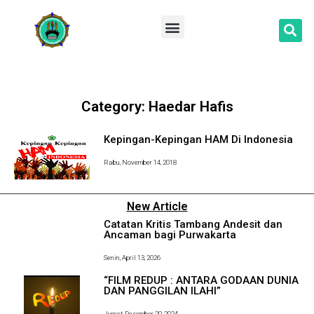
Lompat
ke
konten
Category: Haedar Hafis
Kepingan-Kepingan HAM Di Indonesia
Rabu, November 14, 2018
New Article
Catatan Kritis Tambang Andesit dan
Ancaman bagi Purwakarta
Senin, April 13, 2026
“FILM REDUP : ANTARA GODAAN DUNIA
DAN PANGGILAN ILAHI”
Jumat, Desember 20, 2024