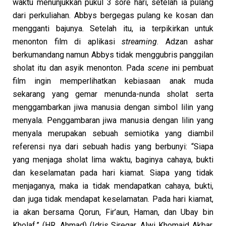
waktu menunjukkan pukul 3 sore hari, setelah ia pulang
dari perkuliahan. Abbys bergegas pulang ke kosan dan
mengganti bajunya. Setelah itu, ia terpikirkan untuk
menonton film di aplikasi
streaming
. Adzan ashar
berkumandang namun Abbys tidak menggubris panggilan
sholat itu dan asyik menonton. Pada
scene
ini pembuat
film ingin memperlihatkan kebiasaan anak muda
sekarang yang gemar menunda-nunda sholat serta
menggambarkan jiwa manusia dengan simbol lilin yang
menyala. Penggambaran jiwa manusia dengan lilin yang
menyala merupakan sebuah semiotika yang diambil
referensi nya dari sebuah hadis yang berbunyi: “Siapa
yang menjaga sholat lima waktu, baginya cahaya, bukti
dan keselamatan pada hari kiamat. Siapa yang tidak
menjaganya, maka ia tidak mendapatkan cahaya, bukti,
dan juga tidak mendapat keselamatan. Pada hari kiamat,
ia akan bersama Qorun, Fir’aun, Haman, dan Ubay bin
Kholaf.” (HR. Ahmad) (Idris Siregar, Alwi Khomaid Akbar,